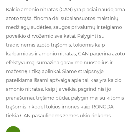
Kalcio amonio nitratas (CAN) yra plačiai naudojama
azoto trąša, žinoma dėl subalansuotos maistinių
medžiagų sudėties, saugos privalumų ir teigiamo
poveikio dirvožemio sveikatai. Palyginti su
tradicinėmis azoto trąšomis, tokiomis kaip
karbamidas ir amonio nitratas, CAN pagerina azoto
efektyvumą, sumažina garavimo nuostolius ir
mažesnę riziką aplinkai. Šiame straipsnyje
pateikiama išsami apžvalga apie tai, kas yra kalcio
amonio nitratas, kaip jis veikia, pagrindiniai jo
pranašumai, tręšimo būdai, palyginimai su kitomis
trąšomis ir kodėl tokios įmonės kaip RONGDA
tiekia CAN pasaulinėms žemės ūkio rinkoms.