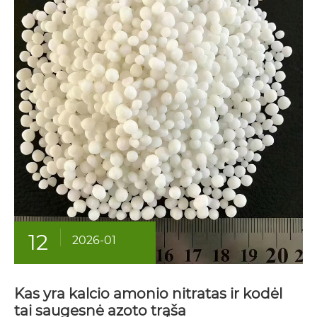
12
2026-01
Kas yra kalcio amonio nitratas ir kodėl
tai saugesnė azoto trąša