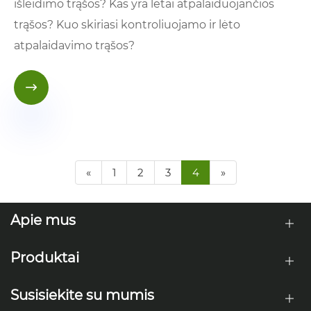
išleidimo trąšos? Kas yra lėtai atpalaiduojančios
trąšos? Kuo skiriasi kontroliuojamo ir lėto
atpalaidavimo trąšos?

«
1
2
3
4
»
Apie mus
Produktai
Susisiekite su mumis