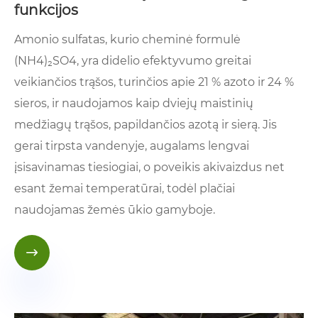
funkcijos
Amonio sulfatas, kurio cheminė formulė
(NH4)₂SO4, yra didelio efektyvumo greitai
veikiančios trąšos, turinčios apie 21 % azoto ir 24 %
sieros, ir naudojamos kaip dviejų maistinių
medžiagų trąšos, papildančios azotą ir sierą. Jis
gerai tirpsta vandenyje, augalams lengvai
įsisavinamas tiesiogiai, o poveikis akivaizdus net
esant žemai temperatūrai, todėl plačiai
naudojamas žemės ūkio gamyboje.
