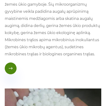
žemės ūkio gamyboje. Šių mikroorganizmų
gyvybine veikla padidina augalų aprūpinimą
maistinėmis medžiagomis arba skatina augalų
augimą, didina derlių, gerina žemės ūkio produktų
kokybę, gerina žemės ūkio ekologinę aplinką.
Mikrobinės trąšos apima mikrobinius inokuliantus
(žemės ūkio mikrobų agentus), sudėtines
mikrobines trąšas ir biologines organines trąšas.
