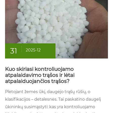
31
2025-12
Kuo skiriasi kontroliuojamo
atpalaidavimo trąšos ir lėtai
atpalaiduojančios trąšos?
Plėtojant žemės ūkį, daugėjo trąšų rūšių, o
klasifikacijos – detalesnės. Tai paskatino daugelį
ūkininkų susimąstyti: kas yra kontroliuojamo