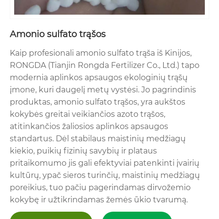
Amonio sulfato trąšos
Kaip profesionali amonio sulfato trąša iš Kinijos,
RONGDA (Tianjin Rongda Fertilizer Co., Ltd.) tapo
modernia aplinkos apsaugos ekologinių trąšų
įmone, kuri daugelį metų vystėsi. Jo pagrindinis
produktas, amonio sulfato trąšos, yra aukštos
kokybės greitai veikiančios azoto trąšos,
atitinkančios žaliosios aplinkos apsaugos
standartus. Dėl stabilaus maistinių medžiagų
kiekio, puikių fizinių savybių ir plataus
pritaikomumo jis gali efektyviai patenkinti įvairių
kultūrų, ypač sieros turinčių, maistinių medžiagų
poreikius, tuo pačiu pagerindamas dirvožemio
kokybę ir užtikrindamas žemės ūkio tvarumą.