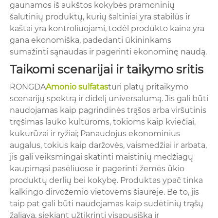
gaunamos iš aukštos kokybės pramoninių
šalutinių produktų, kurių šaltiniai yra stabilūs ir
kaštai yra kontroliuojami, todėl produkto kaina yra
gana ekonomiška, padedanti ūkininkams
sumažinti sąnaudas ir pagerinti ekonominę naudą.
Taikomi scenarijai ir taikymo sritis
RONGDA
Amonio sulfatas
turi platų pritaikymo
scenarijų spektrą ir didelį universalumą. Jis gali būti
naudojamas kaip pagrindinės trąšos arba viršutinis
tręšimas lauko kultūroms, tokioms kaip kviečiai,
kukurūzai ir ryžiai; Panaudojus ekonominius
augalus, tokius kaip daržovės, vaismedžiai ir arbata,
jis gali veiksmingai skatinti maistinių medžiagų
kaupimąsi pasėliuose ir pagerinti žemės ūkio
produktų derlių bei kokybę. Produktas ypač tinka
kalkingo dirvožemio vietovėms šiaurėje. Be to, jis
taip pat gali būti naudojamas kaip sudėtinių trąšų
žaliava, siekiant užtikrinti visapusišką ir