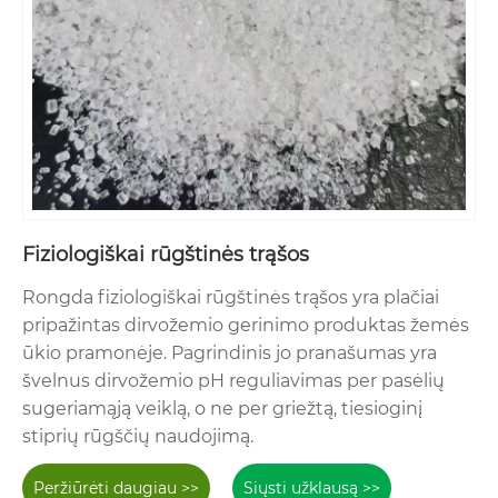
Fiziologiškai rūgštinės trąšos
Rongda fiziologiškai rūgštinės trąšos yra plačiai
pripažintas dirvožemio gerinimo produktas žemės
ūkio pramonėje. Pagrindinis jo pranašumas yra
švelnus dirvožemio pH reguliavimas per pasėlių
sugeriamąją veiklą, o ne per griežtą, tiesioginį
stiprių rūgščių naudojimą.
Peržiūrėti daugiau >>
Siųsti užklausą >>