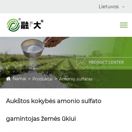
Lietuvos
Namai
Produktai
Amonio sulfatas
Aukštos kokybės amonio sulfato
gamintojas žemės ūkiui