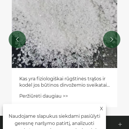


Kas yra fiziologiškai rūgštinės trąšos ir
kodėl jos būtinos dirvožemio sveikatai
ir pasėlių produktyvumui
Peržiūrėti daugiau >>
X
Naudojame slapukus siekdami pasiūlyti
Apie mus
geresnę naršymo patirtį, analizuoti