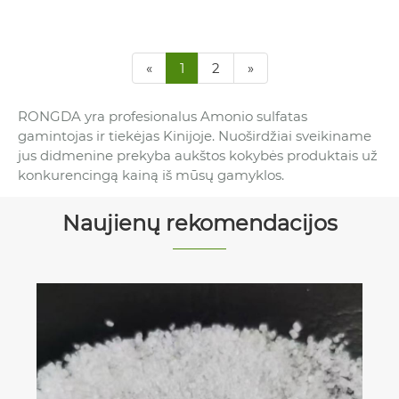
«
1
2
»
RONGDA yra profesionalus Amonio sulfatas
gamintojas ir tiekėjas Kinijoje. Nuoširdžiai sveikiname
jus didmenine prekyba aukštos kokybės produktais už
konkurencingą kainą iš mūsų gamyklos.
Naujienų rekomendacijos