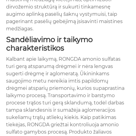
dirvožemio struktūrą ir sukurti tinkamesnę
augimo aplinką pasėlių šaknų vystymuisi, taip
pagerinant pasėlių gebėjimą įsisavinti maistines
medžiagas.
Sandėliavimo ir taikymo
charakteristikos
Kalbant apie laikymą, RONGDA amonio sulfatas
turi gerą atsparumą drėgmei ir nėra lengvas
sugerti drėgmę ir aglomeratą. Ūkininkams
saugojimo metu nereikia imtis papildomų
drėgmei atsparių priemonių, kurios supaprastina
laikymo procesą. Transportavimo ir barstymo
procese trąšos turi gerą sklandumą, todėl darbas
tampa sklandesnis ir sumažėja aglomeracijos
sukeliamų trąšų atliekų kiekis. Kaip patikimas
tiekėjas, RONGDA griežtai kontroliuoja amonio
sulfato gamybos procesą. Produkto žaliavos