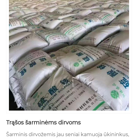
Trąšos šarminėms dirvoms
Šarminis dirvožemis jau seniai kamuoja ūkininkus,