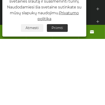
svetainės srautą ir suasmeninti turinį.
Naudodamiesi šia svetaine sutinkate su
Produktai
mūsų slapukų naudojimu.
Privatumo
politika
Susisiekite su mumis
Atmesti
Priimti




SEKITE MUS
Autoriaus teisės © 2026 Tianjin Rongda Import and
Export Co.,Ltd. Visos teisės saugomos.
Links
Sitemap
RSS
XML
Privatumo politika