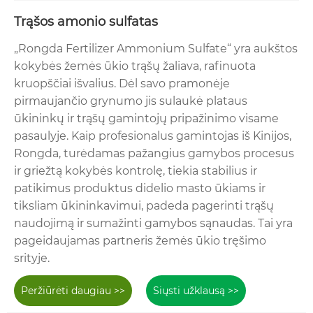
Trąšos amonio sulfatas
„Rongda Fertilizer Ammonium Sulfate“ yra aukštos
kokybės žemės ūkio trąšų žaliava, rafinuota
kruopščiai išvalius. Dėl savo pramonėje
pirmaujančio grynumo jis sulaukė plataus
ūkininkų ir trąšų gamintojų pripažinimo visame
pasaulyje. Kaip profesionalus gamintojas iš Kinijos,
Rongda, turėdamas pažangius gamybos procesus
ir griežtą kokybės kontrolę, tiekia stabilius ir
patikimus produktus didelio masto ūkiams ir
tiksliam ūkininkavimui, padeda pagerinti trąšų
naudojimą ir sumažinti gamybos sąnaudas. Tai yra
pageidaujamas partneris žemės ūkio tręšimo
srityje.
Peržiūrėti daugiau >>
Siųsti užklausą >>