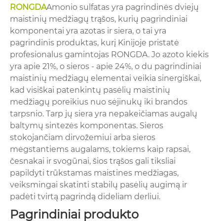
RONGDA
Amonio sulfatas yra pagrindinės dviejų
maistinių medžiagų trąšos, kurių pagrindiniai
komponentai yra azotas ir siera, o tai yra
pagrindinis produktas, kurį Kinijoje pristatė
profesionalus gamintojas RONGDA. Jo azoto kiekis
yra apie 21%, o sieros - apie 24%, o du pagrindiniai
maistinių medžiagų elementai veikia sinergiškai,
kad visiškai patenkintų pasėlių maistinių
medžiagų poreikius nuo sėjinukų iki brandos
tarpsnio. Tarp jų siera yra nepakeičiamas augalų
baltymų sintezės komponentas. Sieros
stokojančiam dirvožemiui arba sieros
mėgstantiems augalams, tokiems kaip rapsai,
česnakai ir svogūnai, šios trąšos gali tiksliai
papildyti trūkstamas maistines medžiagas,
veiksmingai skatinti stabilų pasėlių augimą ir
padėti tvirtą pagrindą dideliam derliui.
Pagrindiniai produkto