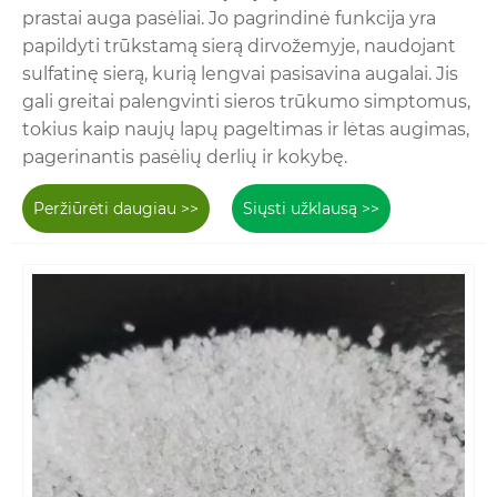
prastai auga pasėliai. Jo pagrindinė funkcija yra
papildyti trūkstamą sierą dirvožemyje, naudojant
sulfatinę sierą, kurią lengvai pasisavina augalai. Jis
gali greitai palengvinti sieros trūkumo simptomus,
tokius kaip naujų lapų pageltimas ir lėtas augimas,
pagerinantis pasėlių derlių ir kokybę.
Peržiūrėti daugiau >>
Siųsti užklausą >>