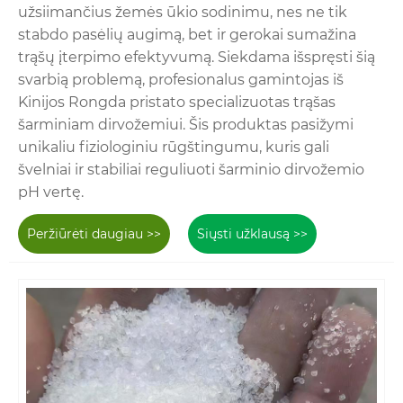
užsiimančius žemės ūkio sodinimu, nes ne tik
stabdo pasėlių augimą, bet ir gerokai sumažina
trąšų įterpimo efektyvumą. Siekdama išspręsti šią
svarbią problemą, profesionalus gamintojas iš
Kinijos Rongda pristato specializuotas trąšas
šarminiam dirvožemiui. Šis produktas pasižymi
unikaliu fiziologiniu rūgštingumu, kuris gali
švelniai ir stabiliai reguliuoti šarminio dirvožemio
pH vertę.
Peržiūrėti daugiau >>
Siųsti užklausą >>