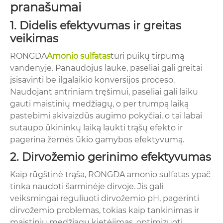
pranašumai
1. Didelis efektyvumas ir greitas
veikimas
RONGDA
Amonio sulfatas
turi puikų tirpumą
vandenyje. Panaudojus lauke, pasėliai gali greitai
įsisavinti be ilgalaikio konversijos proceso.
Naudojant antriniam tręšimui, pasėliai gali laiku
gauti maistinių medžiagų, o per trumpą laiką
pastebimi akivaizdūs augimo pokyčiai, o tai labai
sutaupo ūkininkų laiką laukti trąšų efekto ir
pagerina žemės ūkio gamybos efektyvumą.
2. Dirvožemio gerinimo efektyvumas
Kaip rūgštinė trąša, RONGDA amonio sulfatas ypač
tinka naudoti šarminėje dirvoje. Jis gali
veiksmingai reguliuoti dirvožemio pH, pagerinti
dirvožemio problemas, tokias kaip tankinimas ir
maistinių medžiagų kietėjimas, optimizuoti