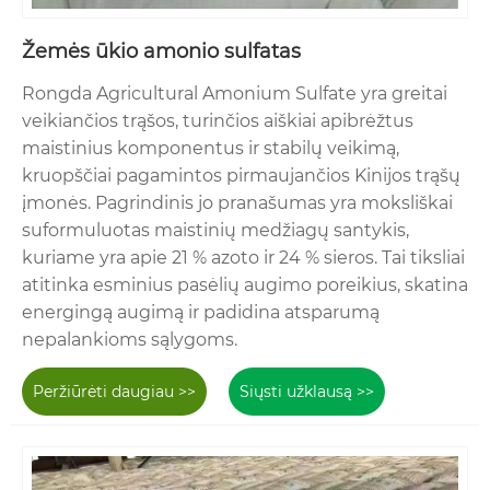
Žemės ūkio amonio sulfatas
Rongda Agricultural Amonium Sulfate yra greitai
veikiančios trąšos, turinčios aiškiai apibrėžtus
maistinius komponentus ir stabilų veikimą,
kruopščiai pagamintos pirmaujančios Kinijos trąšų
įmonės. Pagrindinis jo pranašumas yra moksliškai
suformuluotas maistinių medžiagų santykis,
kuriame yra apie 21 % azoto ir 24 % sieros. Tai tiksliai
atitinka esminius pasėlių augimo poreikius, skatina
energingą augimą ir padidina atsparumą
nepalankioms sąlygoms.
Peržiūrėti daugiau >>
Siųsti užklausą >>