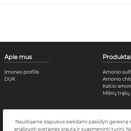
Apie mus
Produkta
Įmonės profilis
Amonio sulf
DUK
Amonio chlo
Kalcio amoni
Mišrių trąšų 
Naudojame slapukus siekdami pasiūlyti geresnę n
analizuoti svetainės srautą ir suasmeninti turinį. 