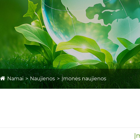
Namai
Naujienos
Įmonės naujienos
Į