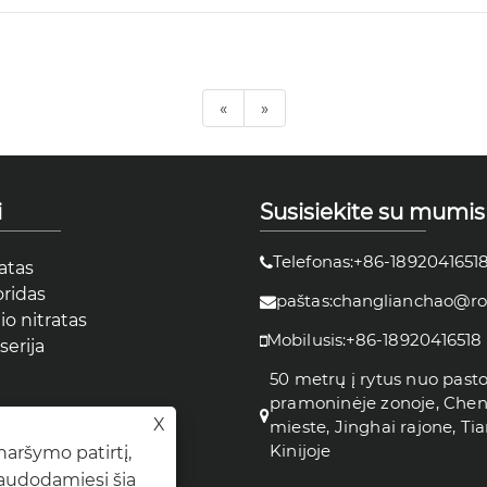
«
»
i
Susisiekite su mumis
Telefonas:+86-1892041651
atas
ridas
paštas:changlianchao@r
o nitratas
Mobilusis:+86-18920416518
serija
50 metrų į rytus nuo past
pramoninėje zonoje, Che
X
mieste, Jinghai rajone, Tia
Kinijoje
aršymo patirtį,
Naudodamiesi šia