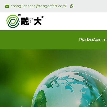
changlianchao@rongdafert.com
Pradžia
Apie m