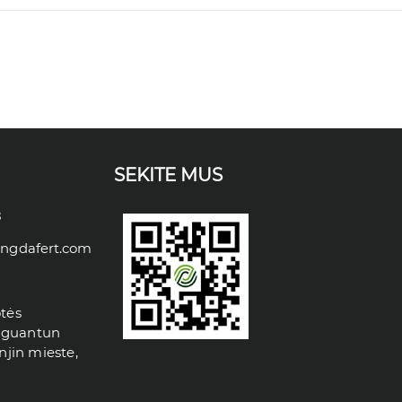
SEKITE MUS
8
ongdafert.com
otės
nguantun
njin mieste,