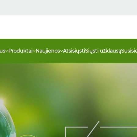
us
Produktai
Naujienos
Atsisiųsti
Siųsti užklausą
Susisi