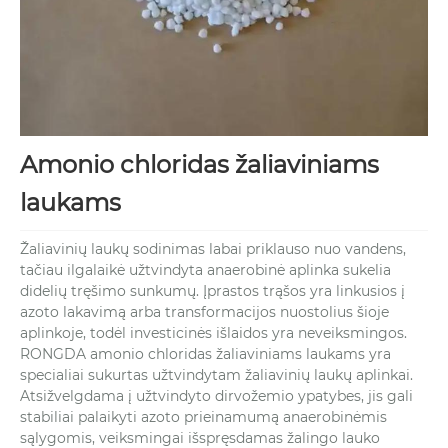
Amonio chloridas žaliaviniams
laukams
Žaliavinių laukų sodinimas labai priklauso nuo vandens,
tačiau ilgalaikė užtvindyta anaerobinė aplinka sukelia
didelių tręšimo sunkumų. Įprastos trąšos yra linkusios į
azoto lakavimą arba transformacijos nuostolius šioje
aplinkoje, todėl investicinės išlaidos yra neveiksmingos.
RONGDA amonio chloridas žaliaviniams laukams yra
specialiai sukurtas užtvindytam žaliavinių laukų aplinkai.
Atsižvelgdama į užtvindyto dirvožemio ypatybes, jis gali
stabiliai palaikyti azoto prieinamumą anaerobinėmis
sąlygomis, veiksmingai išspręsdamas žalingo lauko