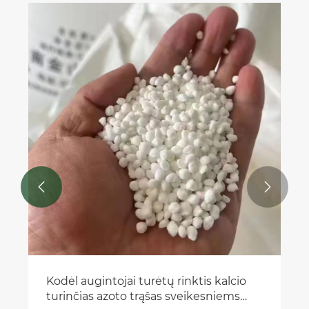


Kodėl augintojai turėtų rinktis kalcio
turinčias azoto trąšas sveikesniems