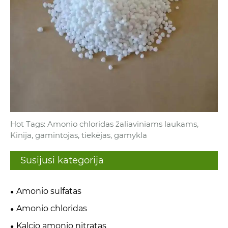
Hot Tags: Amonio chloridas žaliaviniams laukams,
Kinija, gamintojas, tiekėjas, gamykla
Susijusi kategorija
Amonio sulfatas
Amonio chloridas
Kalcio amonio nitratas