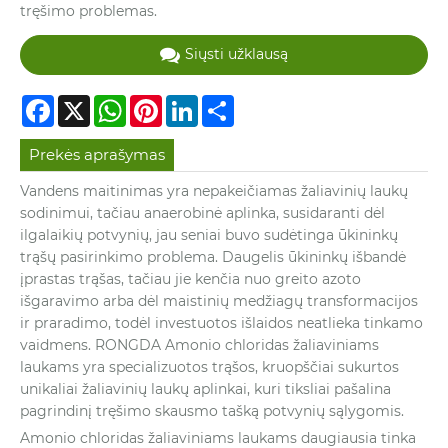
tręšimo problemas.
Siųsti užklausą
Facebook
X
WhatsApp
Pinterest
LinkedIn
Share
Prekės aprašymas
Vandens maitinimas yra nepakeičiamas žaliavinių laukų
sodinimui, tačiau anaerobinė aplinka, susidaranti dėl
ilgalaikių potvynių, jau seniai buvo sudėtinga ūkininkų
trąšų pasirinkimo problema. Daugelis ūkininkų išbandė
įprastas trąšas, tačiau jie kenčia nuo greito azoto
išgaravimo arba dėl maistinių medžiagų transformacijos
ir praradimo, todėl investuotos išlaidos neatlieka tinkamo
vaidmens. RONGDA Amonio chloridas žaliaviniams
laukams yra specializuotos trąšos, kruopščiai sukurtos
unikaliai žaliavinių laukų aplinkai, kuri tiksliai pašalina
pagrindinį tręšimo skausmo tašką potvynių sąlygomis.
Amonio chloridas žaliaviniams laukams daugiausia tinka