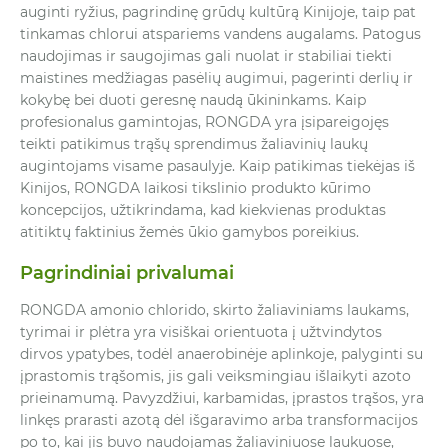
auginti ryžius, pagrindinę grūdų kultūrą Kinijoje, taip pat
tinkamas chlorui atspariems vandens augalams. Patogus
naudojimas ir saugojimas gali nuolat ir stabiliai tiekti
maistines medžiagas pasėlių augimui, pagerinti derlių ir
kokybę bei duoti geresnę naudą ūkininkams. Kaip
profesionalus gamintojas, RONGDA yra įsipareigojęs
teikti patikimus trąšų sprendimus žaliavinių laukų
augintojams visame pasaulyje. Kaip patikimas tiekėjas iš
Kinijos, RONGDA laikosi tikslinio produkto kūrimo
koncepcijos, užtikrindama, kad kiekvienas produktas
atitiktų faktinius žemės ūkio gamybos poreikius.
Pagrindiniai privalumai
RONGDA amonio chlorido, skirto žaliaviniams laukams,
tyrimai ir plėtra yra visiškai orientuota į užtvindytos
dirvos ypatybes, todėl anaerobinėje aplinkoje, palyginti su
įprastomis trąšomis, jis gali veiksmingiau išlaikyti azoto
prieinamumą. Pavyzdžiui, karbamidas, įprastos trąšos, yra
linkęs prarasti azotą dėl išgaravimo arba transformacijos
po to, kai jis buvo naudojamas žaliaviniuose laukuose,