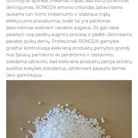
užtvindytai aplinkai tinkamas trąšas, kad būtų užtikrintas
derlingumas. RONGDA amonio chloridas žaliaviniams
laukams turi tvirto tinkamumo ir stabilaus trąšų
efektyvumo pranašumus, todėl tai yra patikimas
pasirinkimas sodinant vandens augalus. Jis gali labai
palaikyti visą pasėlių augimo procesą ir padėti ūkininkams
pasiekti puikų derlių. Profesionali RONGDA gamykla
griežtai kontroliuoja kiekvieną produktų gamybos grandį,
nuo žaliavų parinkimo iki perdirbimo ir testavimo,
siekdama užtikrinti, kad kiekviena produktų partija atitiktų
aukštos kokybės standartus, užtikrinant pasaulio žemės
ūkio gamintojus.