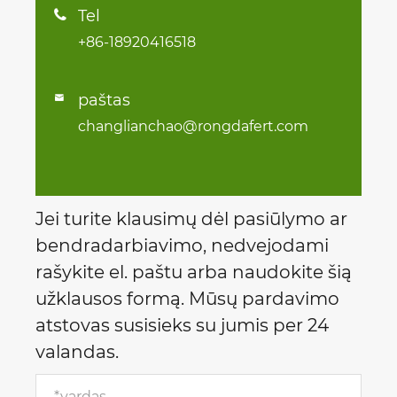
Tel

+86-18920416518
paštas

changlianchao@rongdafert.com
Jei turite klausimų dėl pasiūlymo ar
bendradarbiavimo, nedvejodami
rašykite el. paštu arba naudokite šią
užklausos formą. Mūsų pardavimo
atstovas susisieks su jumis per 24
valandas.