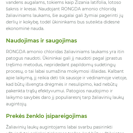
vandens augalams, tokiems kaip Zizania latifolia, lotoso
šaknis ir kresai. Naudojant RONGDA amonio chloridą
žaliaviniams laukams, šie augalai gali žymiai pagerinti jų
derlių ir kokybę, todėl ūkininkams bus suteikta didesnė
ekonominė nauda.
Naudojimas ir saugojimas
RONGDA amonio chloridas žaliaviniams laukams yra itin
patogus naudoti. Ūkininkai gali jį naudoti pagal įprastus
tręšimo metodus, nepridedant papildomų sudėtingų
procesų, o tai labai sumažina mokymosi išlaidas. Kalbant
apie laikymą, jį reikia dėti tik sausoje ir vėdinamoje vietoje,
kad būtų išvengta drėgmės ir nesulipimo, kad nebūtų
pakenkta trąšų efektyvumui. Patogios naudojimo ir
laikymo savybės daro jį populiaresnį tarp žaliavinių laukų
augintojų.
Prekės ženklo įsipareigojimas
Žaliavinių laukų augintojams labai svarbu pasirinkti