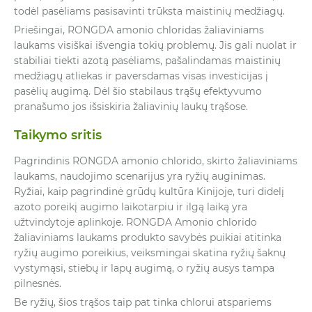
todėl pasėliams pasisavinti trūksta maistinių medžiagų.
Priešingai, RONGDA amonio chloridas žaliaviniams
laukams visiškai išvengia tokių problemų. Jis gali nuolat ir
stabiliai tiekti azotą pasėliams, pašalindamas maistinių
medžiagų atliekas ir paversdamas visas investicijas į
pasėlių augimą. Dėl šio stabilaus trąšų efektyvumo
pranašumo jos išsiskiria žaliavinių laukų trąšose.
Taikymo sritis
Pagrindinis RONGDA amonio chlorido, skirto žaliaviniams
laukams, naudojimo scenarijus yra ryžių auginimas.
Ryžiai, kaip pagrindinė grūdų kultūra Kinijoje, turi didelį
azoto poreikį augimo laikotarpiu ir ilgą laiką yra
užtvindytoje aplinkoje. RONGDA Amonio chlorido
žaliaviniams laukams produkto savybės puikiai atitinka
ryžių augimo poreikius, veiksmingai skatina ryžių šaknų
vystymąsi, stiebų ir lapų augimą, o ryžių ausys tampa
pilnesnės.
Be ryžių, šios trąšos taip pat tinka chlorui atspariems