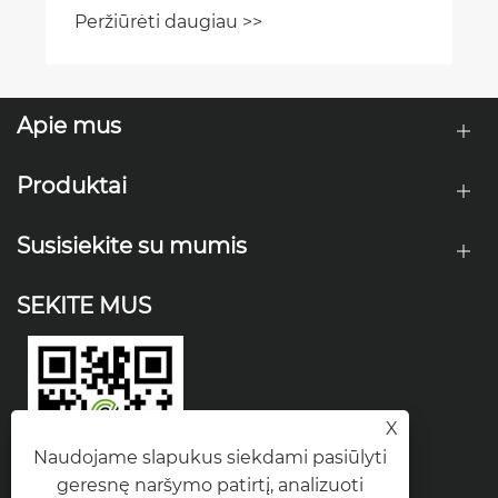
augalams
Peržiūrėti daugiau >>
Apie mus
Produktai
Susisiekite su mumis
SEKITE MUS
X
Naudojame slapukus siekdami pasiūlyti
geresnę naršymo patirtį, analizuoti